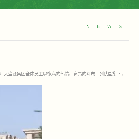
NEWS
辽宁津大盛源集团全体员工以饱满的热情，高昂的斗志，列队国旗下，