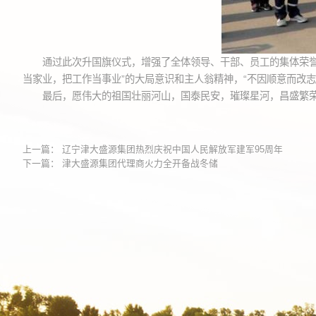
通过此次升国旗仪式，增强了全体领导、干部、员工的集体荣誉感
当家业，把工作当事业”的大局意识和主人翁精神，“不因顺意而改
最后，愿伟大的祖国壮丽河山，国泰民安，璀璨星河，昌盛繁荣
上一篇：
辽宁津大盛源集团热烈庆祝中国人民解放军建军95周年
下一篇：
津大盛源集团代理商火力全开备战冬储