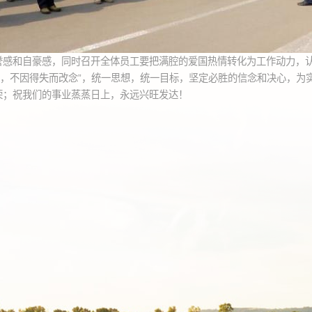
和自豪感，同时召开全体员工要把满腔的爱国热情转化为工作动力，认
志，不因得失而改念”，统一思想，统一目标，坚定必胜的信念和决心，为
；祝我们的事业蒸蒸日上，永远兴旺发达！