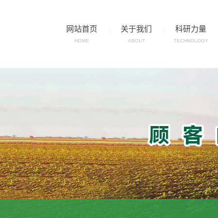
网站首页
关于我们
科研力量
HOME
ABOUT
TECHNOLOGY