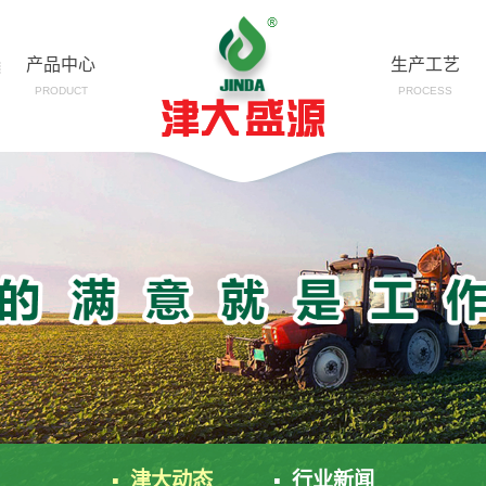
产品中心
生产工艺
PRODUCT
PROCESS
▪ 津大动态
▪ 行业新闻