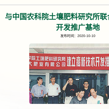
与中国农科院土壤肥料研究所联
开发推广基地
发布时间：2020-10-10